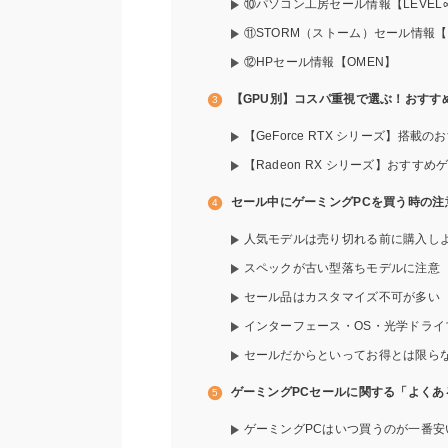
⑩パソコン工房セール情報【LEVEL∞/
⑪STORM（ストーム）セール情報【風
⑫HPセール情報【OMEN】
【GPU別】コスパ重視で選ぶ！おすす
【GeForce RTX シリーズ】搭載
【Radeon RX シリーズ】おすすめ
セール中にゲーミングPCを買う時の注
人気モデルは売り切れる前に購入し
スペックが古い型落ちモデルに注意
セール品はカスタマイズ不可が多い
インターフェース・OS・光学ドラ
セールだからといってお得とは限ら
ゲーミングPCセールに関する「よくあ
ゲーミングPCはいつ買うのが一番安