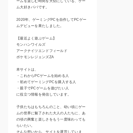
ームを楽しむ時間を大切にしている、ゲー
ム大好きパパです。
2020年、ゲーミングPCを自作してPCゲー
ムデビューを果たしました。
【最近よく遊ぶゲーム】
モンハンワイルズ
アークナイツエンドフィールド
ポケモンレジェンズZA
本サイトは、
・これからPCゲームを始める人
・初めてゲーミングPCを購入する人
・親子でPCゲームを遊びたい人
に役立つ情報を発信しています。
子供たちはもちろんのこと、幼い頃にゲー
ムの世界に魅了された大人の人たちに、あ
の頃の興奮と楽しさをもう一度味わっても
らいたい。
そんな想いから、サイトを運営していま