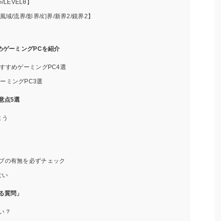
LEVELθ】
域/流界/影界/幻界/新界2/鏡界2】
めゲーミングPCを紹介
のおすすめゲーミングPC4選
ゲーミングPC3選
意点5選
よう
イブの有無を必ずチェック
ない
る質問」
い？