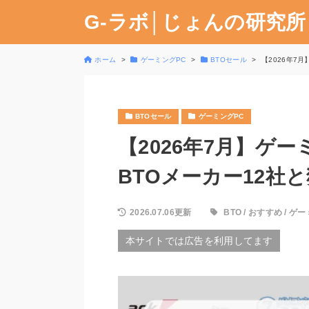
G-ラボ│じょんの研究所
ホーム
ゲーミングPC
BTOセール
【2026年7
BTOセール
ゲーミングPC
【2026年7月】ゲ
BTOメーカー12社
2026.07.06更新
BTO
/
おすすめ
/
ゲー
本サイトでは広告を利用してます