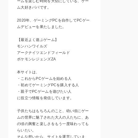
ームを楽しむ時間を大切にしている、ゲー
ム大好きパパです。
2020年、ゲーミングPCを自作してPCゲー
ムデビューを果たしました。
【最近よく遊ぶゲーム】
モンハンワイルズ
アークナイツエンドフィールド
ポケモンレジェンズZA
本サイトは、
・これからPCゲームを始める人
・初めてゲーミングPCを購入する人
・親子でPCゲームを遊びたい人
に役立つ情報を発信しています。
子供たちはもちろんのこと、幼い頃にゲー
ムの世界に魅了された大人の人たちに、あ
の頃の興奮と楽しさをもう一度味わっても
らいたい。
そんな想いから、サイトを運営していま