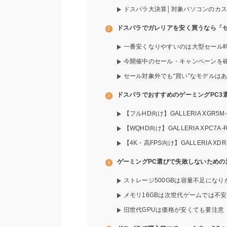
ドスパラ大決算│対象パソコンのカ
ドスパラでガレリアを安く買うなら「セ
一番安くなりやすいのは大型セール
今開催中のセール・キャンペーンを
セール対象外でも“買い”なモデルは
ドスパラでおすすめのゲーミングPC3選【
【フルHD向け】GALLERIA XGR5M-R
【WQHD向け】GALLERIA XPC7A-R
【4K・高FPS向け】GALLERIA XDR7
ゲーミングPC選びで失敗しないための
ストレージ500GBは容量不足になり
メモリ16GBは次世代ゲームでは不安
旧世代GPUは価格が安くても要注意【R