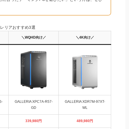
。
レリアおすすめ3選
＼WQHD向け／
＼4K向け／
6-
GALLERIA XPC7A-R57-
GALLERIA XDR7M-97XT-
GD
WL
339,980
円
489,980
円