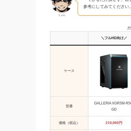
参考にしてみてください
じょん
ガ
＼フルHD向け／
ケース
GALLERIA XGR5M-R5
型番
GD
価格（税込）
219,980
円