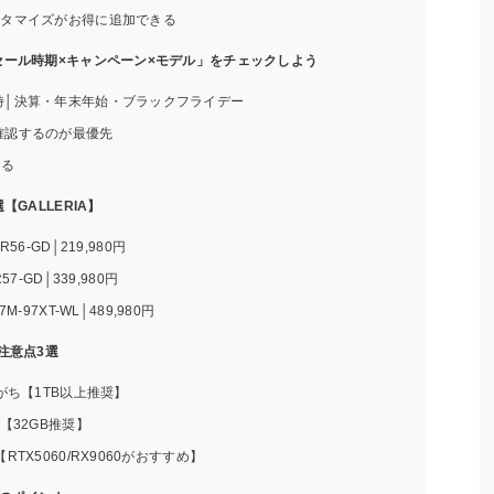
スタマイズがお得に追加できる
ール時期×キャンペーン×モデル」をチェックしよう
時│決算・年末年始・ブラックフライデー
確認するのが最優先
ある
GALLERIA】
56-GD│219,980円
57-GD│339,980円
M-97XT-WL│489,980円
注意点3選
がち【1TB以上推奨】
【32GB推奨】
TX5060/RX9060がおすすめ】