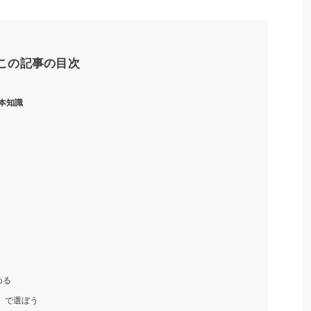
この記事の目次
本知識
う
める
）で選ぼう