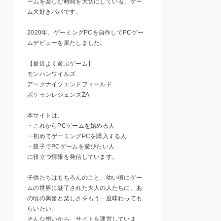
ームを楽しむ時間を大切にしている、ゲー
ム大好きパパです。
2020年、ゲーミングPCを自作してPCゲー
ムデビューを果たしました。
【最近よく遊ぶゲーム】
モンハンワイルズ
アークナイツエンドフィールド
ポケモンレジェンズZA
本サイトは、
・これからPCゲームを始める人
・初めてゲーミングPCを購入する人
・親子でPCゲームを遊びたい人
に役立つ情報を発信しています。
子供たちはもちろんのこと、幼い頃にゲー
ムの世界に魅了された大人の人たちに、あ
の頃の興奮と楽しさをもう一度味わっても
らいたい。
そんな想いから、サイトを運営していま