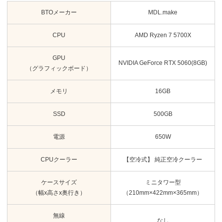
BTOメーカー
MDL.make
CPU
AMD Ryzen 7 5700X
GPU
NVIDIA GeForce RTX 5060(8GB)
（グラフィックボード）
メモリ
16GB
SSD
500GB
電源
650W
CPUクーラー
【空冷式】 純正空冷クーラー
ケースサイズ
ミニタワー型
（幅x高さx奥行き）
（210mm×422mm×365mm）
無線
なし