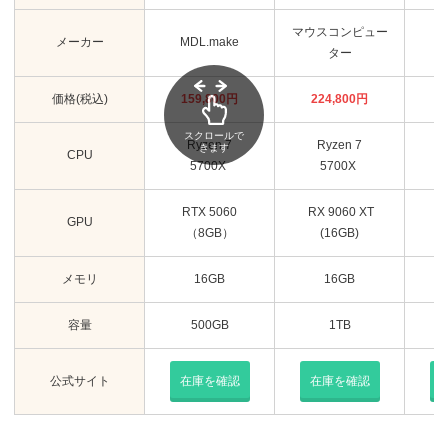
マウスコンピュー
メーカー
MDL.make
フ
ター
価格(税込)
159,800円
224,800
円
スクロールで
Ryzen 7
Ryzen 7
きます
CPU
5700X
5700X
RTX 5060
RX 9060 XT
GPU
（8GB）
(16GB)
メモリ
16GB
16GB
容量
500GB
1TB
公式サイト
在庫を確認
在庫を確認