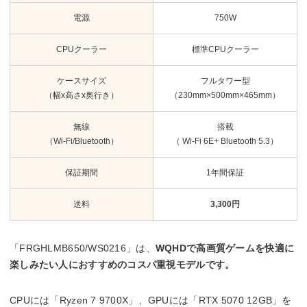
電源
750W
CPUクーラー
標準CPUクーラー
ケースサイズ
フルタワー型
（幅x高さx奥行き）
（230mm×500mm×465mm）
無線
搭載
（Wi-Fi/Bluetooth）
（ Wi-Fi 6E+ Bluetooth 5.3）
保証期間
1年間保証
送料
3,300円
「FRGHLMB650/WS0216」は、
WQHDで高画質ゲームを快適に
楽しみたい人におすすめのコスパ重視モデルです。
CPUには「Ryzen 7 9700X」、GPUには「RTX 5070 12GB」を