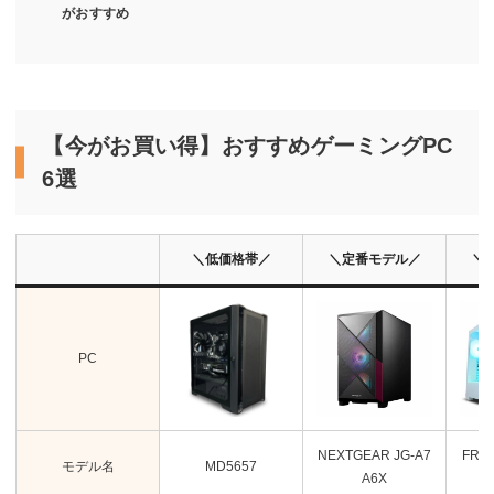
がおすすめ
【今がお買い得】おすすめゲーミングPC
6選
＼低価格帯／
＼定番モデル／
＼
PC
NEXTGEAR JG-A7
FRG
モデル名
MD5657
A6X