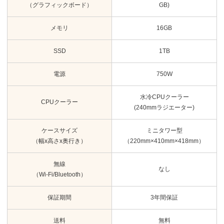
（グラフィックボード）
GB)
メモリ
16GB
SSD
1TB
電源
750W
水冷CPUクーラー
CPUクーラー
(240mmラジエーター)
ケースサイズ
ミニタワー型
（幅x高さx奥行き）
（220mm×410mm×418mm）
無線
なし
（Wi-Fi/Bluetooth）
保証期間
3年間保証
送料
無料