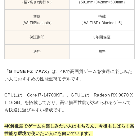
（幅x高さx奥行き）
（591mm×342mm×580mm）
無線
搭載
（Wi-Fi/Bluetooth）
（ Wi-Fi 6E+ Bluetooth 5）
保証期間
3年間保証
送料
無料
「G TUNE FZ-I7A7X」
は、4Kで高画質ゲームを快適に楽しみた
い人におすすめの性能重視モデルです。
CPUには「Core i7-14700KF」、GPUには「Radeon RX 9070 X
T 16GB」を搭載しており、高い描画性能が求められるゲームで
も快適に遊びやすい構成です。
4K解像度でゲームを楽しみたい人はもちろん、今後もしばらく高
性能な環境で使いたい人にも向いています。