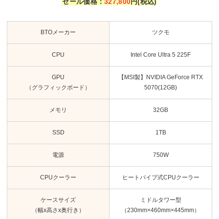
セール価格
：
327,800
円(税込)
BTOメーカー
ツクモ
CPU
Intel Core Ultra 5 225F
GPU
【MSI製】NVIDIA GeForce RTX
（グラフィックボード）
5070(12GB)
メモリ
32GB
SSD
1TB
電源
750W
CPUクーラー
ヒートパイプ式CPUクーラー
ケースサイズ
ミドルタワー型
（幅x高さx奥行き）
（230mm×460mm×445mm）